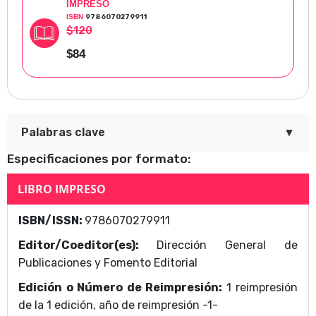
IMPRESO
ISBN
9786070279911
$120
$84
▼
Palabras clave
Especificaciones por formato:
Atlas de morfología dental. Guía para su tallado
LIBRO IMPRESO
Área Temática
ISBN/ISSN:
9786070279911
Dirección General de Publicaciones y Fomento
Editor/Coeditor(es):
Dirección General de
Editorial
Publicaciones y Fomento Editorial
Edición o Número de Reimpresión:
1 reimpresión
de la 1 edición, año de reimpresión -1-