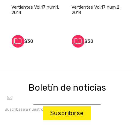
Vertientes Vol.17 num.1,
Vertientes Vol.17 num.2,
E
2014
2014
V
$30
$30
Boletín de noticias
Suscríbase a nuestro boletín:
Suscribirse