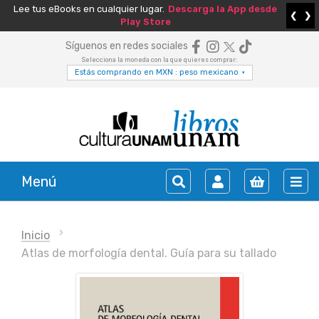
Lee tus eBooks en cualquier lugar.
Descarga la App desde
❮
❯
Play Store
Síguenos en redes sociales
Selecciona la moneda con la que quieres comprar:
Estás comprando en MXN : peso mexicano
▾
Menú
Inicio
Atlas de morfología dental. Guía para su tallado